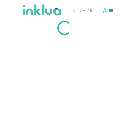
A-
A+