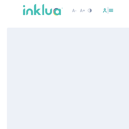
A-
A+